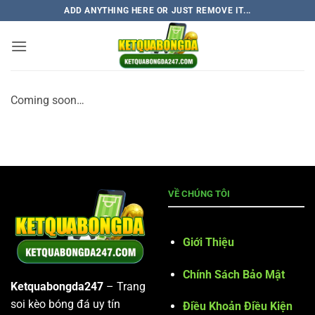
Skip
ADD ANYTHING HERE OR JUST REMOVE IT...
to
content
Coming soon…
VỀ CHÚNG TÔI
Giới Thiệu
Chính Sách Bảo Mật
Ketquabongda247
– Trang
soi kèo bóng đá uy tín
Điều Khoản Điều Kiện