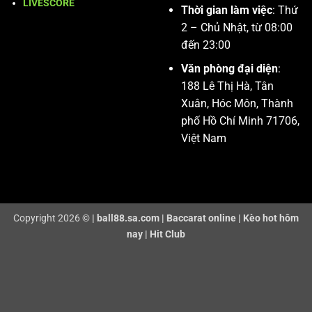
LIVESCORE
Thời gian làm việc
: Thứ
2 – Chủ Nhật, từ 08:00
đến 23:00
Văn phòng đại diện
:
188 Lê Thị Hà, Tân
Xuân, Hóc Môn, Thành
phố Hồ Chí Minh 71706,
Việt Nam
Copyright 2026 ©
|
ball88.sa.com
|
Baccarat online
|
Kèo hot hôm
nay
|
Hit Club