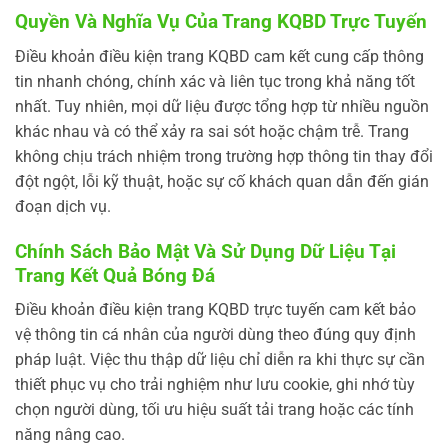
Quyền Và Nghĩa Vụ Của Trang KQBD Trực Tuyến
Điều khoản điều kiện trang KQBD cam kết cung cấp thông
tin nhanh chóng, chính xác và liên tục trong khả năng tốt
nhất. Tuy nhiên, mọi dữ liệu được tổng hợp từ nhiều nguồn
khác nhau và có thể xảy ra sai sót hoặc chậm trễ. Trang
không chịu trách nhiệm trong trường hợp thông tin thay đổi
đột ngột, lỗi kỹ thuật, hoặc sự cố khách quan dẫn đến gián
đoạn dịch vụ.
Chính Sách Bảo Mật Và Sử Dụng Dữ Liệu Tại
Trang Kết Quả Bóng Đá
Điều khoản điều kiện trang KQBD trực tuyến cam kết bảo
vệ thông tin cá nhân của người dùng theo đúng quy định
pháp luật. Việc thu thập dữ liệu chỉ diễn ra khi thực sự cần
thiết phục vụ cho trải nghiệm như lưu cookie, ghi nhớ tùy
chọn người dùng, tối ưu hiệu suất tải trang hoặc các tính
năng nâng cao.