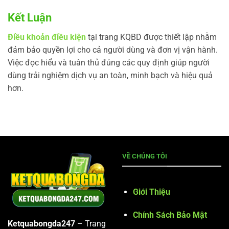
Kết Luận
Điều khoản điều kiện
tại trang KQBD được thiết lập nhằm
đảm bảo quyền lợi cho cả người dùng và đơn vị vận hành.
Việc đọc hiểu và tuân thủ đúng các quy định giúp người
dùng trải nghiệm dịch vụ an toàn, minh bạch và hiệu quả
hơn.
VỀ CHÚNG TÔI
Giới Thiệu
Chính Sách Bảo Mật
Ketquabongda247
– Trang