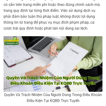
có sẵn trên trang miễn phí hoặc theo đúng chính sách mà
trang quy định tại từng thời điểm. Việc sử dụng dịch vụ
phải đảm bảo tuân thủ pháp luật, không được lợi dụng
thông tin từ trang để phục vụ mục đích phạm pháp, cá
cược trái quy định hoặc phát tán nội dung sai lệch.
Quyền Và Trách Nhiệm Của Người Dùng Trong Điều Khoản
Điều Kiện Tại KQBĐ Trực Tuyến