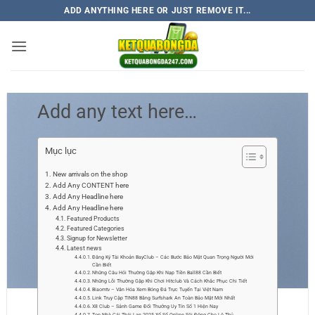
Skip
ADD ANYTHING HERE OR JUST REMOVE IT...
to
content
Add any text here…
Mục lục
New arrivals on the shop
Add Any CONTENT here
Add Any Headline here
Add Any Headline here
Featured Products
Featured Categories
Signup for Newsletter
Latest news
Đăng Ký Tài Khoản BayClub – Các Bước Bảo Mật Quan Trọng Người Mới
Cần Biết
Những Câu Hỏi Thường Gặp Khi Nạp Tiền Ball88 Cần Biết
Những Lỗi Thường Gặp Khi Chơi Hitclub Và Cách Khắc Phục Chi Tiết
Biaomtv – Văn Hóa Xem Bóng Đá Trực Tuyến Tại Việt Nam
Link Truy Cập TIN88 Bằng Surfshark An Toàn Bảo Mật Mới Nhất
X8 Club – Sảnh Game Đổi Thưởng Uy Tín Số 1 Hiện Nay
Top Nhà Cái Thái Lan 2025 Xổ Số Online Sôi Động Cho Lô Thủ