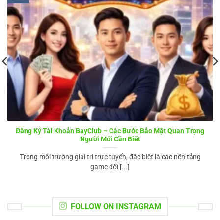
Đăng Ký Tài Khoản BayClub – Các Bước Bảo Mật Quan Trọng
Người Mới Cần Biết
Trong môi trường giải trí trực tuyến, đặc biệt là các nền tảng
game đổi [...]
FOLLOW ON INSTAGRAM