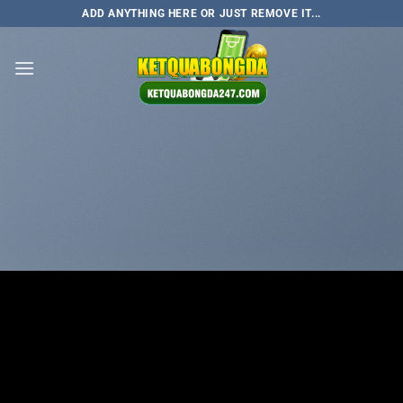
Skip
ADD ANYTHING HERE OR JUST REMOVE IT...
to
content