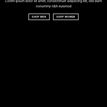
Lorem ipsum dolor sit amet, consectetuer adipiscing elit, sed diam
nonummy nibh euismod
SHOP MEN
SHOP WOMEN