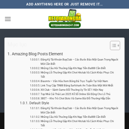
Skip
ADD ANYTHING HERE OR JUST REMOVE IT...
to
content
Mục lục
Amazing Blog Posts Element
Đăng Ký Tài Khoản BayClub – Các Bước Bảo Mật Quan Trọng Người
Mới Cần Biết
Những Câu Hỏi Thường Gặp Khi Nạp Tiền Ball88 Cần Biết
Những Lỗi Thường Gặp Khi Chơi Hitclub Và Cách Khắc Phục Chi
Tiết
Biaomtv – Văn Hóa Xem Bóng Đá Trực Tuyến Tại Việt Nam
Link Truy Cập TIN88 Bằng Surfshark An Toàn Bảo Mật Mới Nhất
X8 Club – Sảnh Game Đổi Thưởng Uy Tín Số 1 Hiện Nay
Top Nhà Cái Thái Lan 2025 Xổ Số Online Sôi Động Cho Lô Thủ
3BET – Kho Trò Chơi Slots Và Game Bài Đổi Thưởng Hấp Dẫn
Default Style
Đăng Ký Tài Khoản BayClub – Các Bước Bảo Mật Quan Trọng Người
Mới Cần Biết
Những Câu Hỏi Thường Gặp Khi Nạp Tiền Ball88 Cần Biết
Những Lỗi Thường Gặp Khi Chơi Hitclub Và Cách Khắc Phục Chi
Tiết