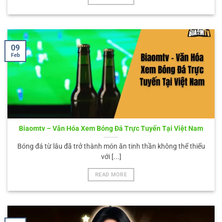
09
Feb
Biaomtv – Văn Hóa Xem Bóng Đá Trực Tuyến Tại Việt Nam
Bóng đá từ lâu đã trở thành món ăn tinh thần không thể thiếu
với [...]
READ MORE