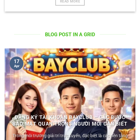
READ MORE
BLOG POST IN A GRID
17
Apr
ĐĂNG KÝ TÀI KHOẢN BAYCLUB – CÁC BƯỚC
BẢO MẬT QUAN TRỌNG NGƯỜI MỚI CẦN BIẾT
Trong môi trường giải trí trực tuyến, đặc biệt là các nền tảng