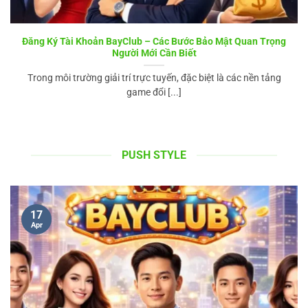
Đăng Ký Tài Khoản BayClub – Các Bước Bảo Mật Quan Trọng
Người Mới Cần Biết
Trong môi trường giải trí trực tuyến, đặc biệt là các nền tảng
game đổi [...]
PUSH STYLE
17
Apr