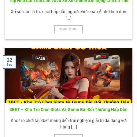
Top Nhà Cái Thái Lan 2025 Xổ Số Online Sôi Động Cho Lô Thủ
Xổ số luôn là trò chơi hấp dẫn người chơi châu Á nhờ tính đơn
[...]
READ MORE
22
Sep
3BET – Kho Trò Chơi Slots Và Game Bài Đổi Thưởng Hấp Dẫn
Kho trò chơi tại 3bet mang đến trải nghiệm giải trí đa dạng với
hàng [...]