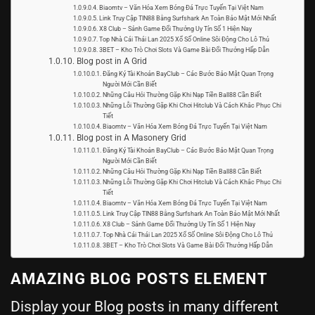
Biaomtv – Văn Hóa Xem Bóng Đá Trực Tuyến Tại Việt Nam
Link Truy Cập TIN88 Bằng Surfshark An Toàn Bảo Mật Mới Nhất
X8 Club – Sảnh Game Đổi Thưởng Uy Tín Số 1 Hiện Nay
Top Nhà Cái Thái Lan 2025 Xổ Số Online Sôi Động Cho Lô Thủ
3BET – Kho Trò Chơi Slots Và Game Bài Đổi Thưởng Hấp Dẫn
Blog post in A Grid
Đăng Ký Tài Khoản BayClub – Các Bước Bảo Mật Quan Trọng
Người Mới Cần Biết
Những Câu Hỏi Thường Gặp Khi Nạp Tiền Ball88 Cần Biết
Những Lỗi Thường Gặp Khi Chơi Hitclub Và Cách Khắc Phục Chi
Tiết
Biaomtv – Văn Hóa Xem Bóng Đá Trực Tuyến Tại Việt Nam
Blog post in A Masonery Grid
Đăng Ký Tài Khoản BayClub – Các Bước Bảo Mật Quan Trọng
Người Mới Cần Biết
Những Câu Hỏi Thường Gặp Khi Nạp Tiền Ball88 Cần Biết
Những Lỗi Thường Gặp Khi Chơi Hitclub Và Cách Khắc Phục Chi
Tiết
Biaomtv – Văn Hóa Xem Bóng Đá Trực Tuyến Tại Việt Nam
Link Truy Cập TIN88 Bằng Surfshark An Toàn Bảo Mật Mới Nhất
X8 Club – Sảnh Game Đổi Thưởng Uy Tín Số 1 Hiện Nay
Top Nhà Cái Thái Lan 2025 Xổ Số Online Sôi Động Cho Lô Thủ
3BET – Kho Trò Chơi Slots Và Game Bài Đổi Thưởng Hấp Dẫn
AMAZING BLOG POSTS ELEMENT
Display your Blog posts in many different