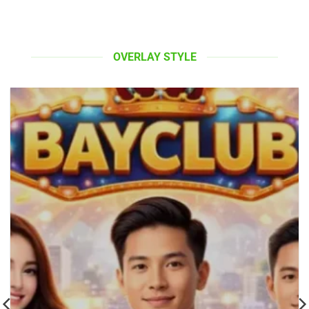
OVERLAY STYLE