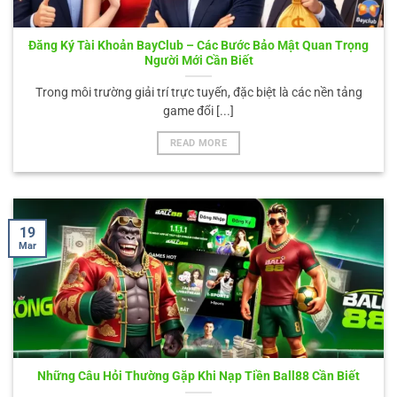
Đăng Ký Tài Khoản BayClub – Các Bước Bảo Mật Quan Trọng
Người Mới Cần Biết
Trong môi trường giải trí trực tuyến, đặc biệt là các nền tảng
game đổi [...]
READ MORE
19
Mar
Những Câu Hỏi Thường Gặp Khi Nạp Tiền Ball88 Cần Biết