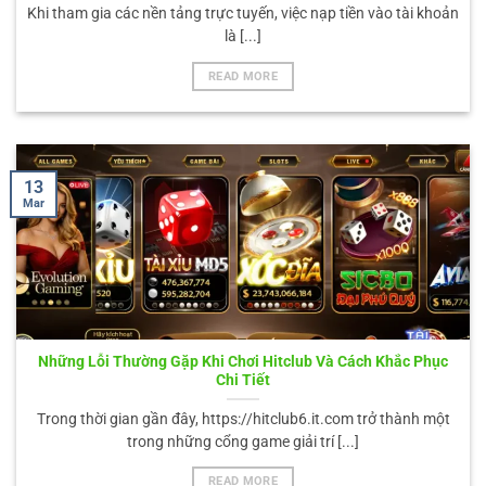
Khi tham gia các nền tảng trực tuyến, việc nạp tiền vào tài khoản
là [...]
READ MORE
13
Mar
Những Lỗi Thường Gặp Khi Chơi Hitclub Và Cách Khắc Phục
Chi Tiết
Trong thời gian gần đây, https://hitclub6.it.com trở thành một
trong những cổng game giải trí [...]
READ MORE