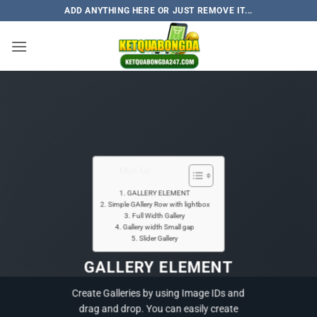
Skip
ADD ANYTHING HERE OR JUST REMOVE IT...
to
content
Mục lục
GALLERY ELEMENT
Simple GAllery Row with lightbox
Full Width Gallery
Gallery width Small gap
Slider Gallery
GALLERY ELEMENT
Create Galleries by using Image IDs and
drag and drop. You can easily create