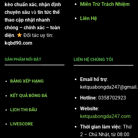
Miễn Trừ Trách Nhiệm
kèo chuẩn xác
,
nhận định
chuyên sâu
và
tin tức thể
Liên Hệ
thao cập nhật nhanh
chóng – chính xác – toàn
diện
.
Đối tác uy tín:
kqbd90.com
SẢN PHẨM NỔI BẬT
LIÊN HỆ CHÚNG TÔI
Email hổ trợ
:
BẢNG XẾP HẠNG
ketquabongda247@gmail
KẾT QUẢ BÓNG ĐÁ
Hotline
: 0358702923
Website
:
LỊCH THI ĐẤU
ketquabongda247.com
LIVESCORE
Thời gian làm việc
: Thứ
2 – Chủ Nhật, từ 08:00