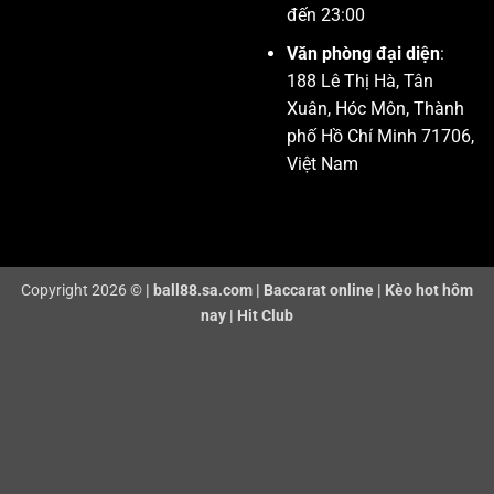
đến 23:00
Văn phòng đại diện
:
188 Lê Thị Hà, Tân
Xuân, Hóc Môn, Thành
phố Hồ Chí Minh 71706,
Việt Nam
Copyright 2026 ©
|
ball88.sa.com
|
Baccarat online
|
Kèo hot hôm
nay
|
Hit Club