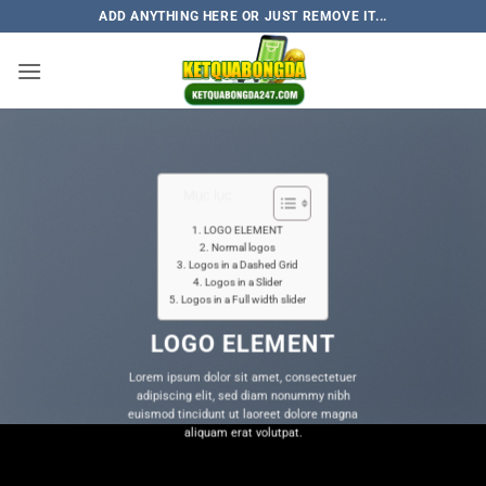
Skip
ADD ANYTHING HERE OR JUST REMOVE IT...
to
content
Mục lục
LOGO ELEMENT
Normal logos
Logos in a Dashed Grid
Logos in a Slider
Logos in a Full width slider
LOGO ELEMENT
Lorem ipsum dolor sit amet, consectetuer
adipiscing elit, sed diam nonummy nibh
euismod tincidunt ut laoreet dolore magna
aliquam erat volutpat.