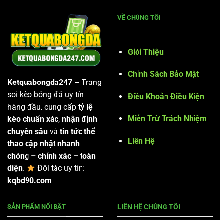
VỀ CHÚNG TÔI
Giới Thiệu
Chính Sách Bảo Mật
Ketquabongda247
– Trang
soi kèo bóng đá uy tín
Điều Khoản Điều Kiện
hàng đầu, cung cấp
tỷ lệ
Miễn Trừ Trách Nhiệm
kèo chuẩn xác
,
nhận định
chuyên sâu
và
tin tức thể
Liên Hệ
thao cập nhật nhanh
chóng – chính xác – toàn
diện
.
Đối tác uy tín:
kqbd90.com
SẢN PHẨM NỔI BẬT
LIÊN HỆ CHÚNG TÔI