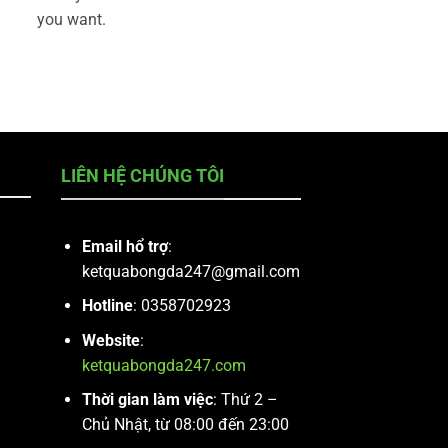
you want.
LIÊN HỆ CHÚNG TÔI
Email hổ trợ
:
ketquabongda247@gmail.com
Hotline
: 0358702923
Website
:
ketquabongda247.com
Thời gian làm việc
: Thứ 2 –
Chủ Nhật, từ 08:00 đến 23:00