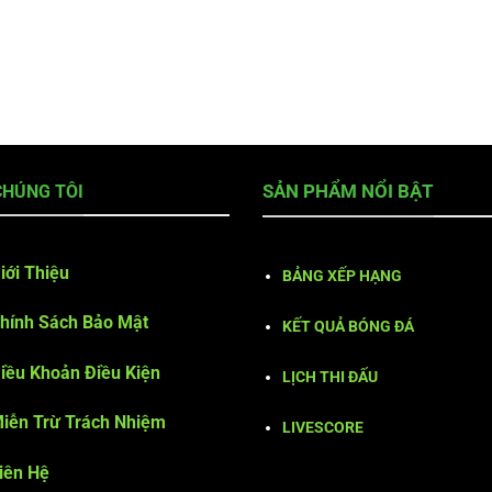
CHÚNG TÔI
SẢN PHẨM NỔI BẬT
iới Thiệu
BẢNG XẾP HẠNG
hính Sách Bảo Mật
KẾT QUẢ BÓNG ĐÁ
iều Khoản Điều Kiện
LỊCH THI ĐẤU
iễn Trừ Trách Nhiệm
LIVESCORE
iên Hệ