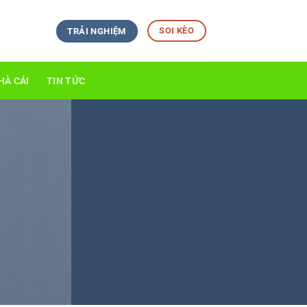
SOI KÈO
TRẢI NGHIỆM
HÀ CÁI
TIN TỨC