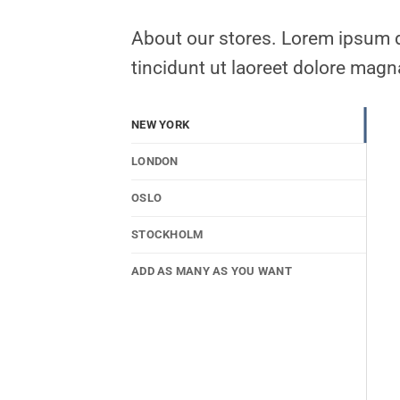
About our stores. Lorem ipsum d
tincidunt ut laoreet dolore magn
NEW YORK
LONDON
OSLO
STOCKHOLM
ADD AS MANY AS YOU WANT