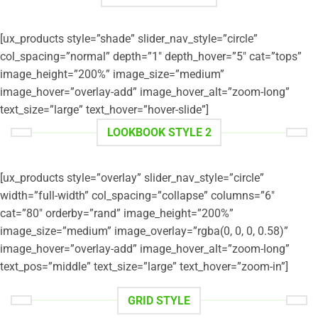
[ux_products style=”shade” slider_nav_style=”circle”
col_spacing=”normal” depth=”1″ depth_hover=”5″ cat=”tops”
image_height=”200%” image_size=”medium”
image_hover=”overlay-add” image_hover_alt=”zoom-long”
text_size=”large” text_hover=”hover-slide”]
LOOKBOOK STYLE 2
[ux_products style=”overlay” slider_nav_style=”circle”
width=”full-width” col_spacing=”collapse” columns=”6″
cat=”80″ orderby=”rand” image_height=”200%”
image_size=”medium” image_overlay=”rgba(0, 0, 0, 0.58)”
image_hover=”overlay-add” image_hover_alt=”zoom-long”
text_pos=”middle” text_size=”large” text_hover=”zoom-in”]
GRID STYLE