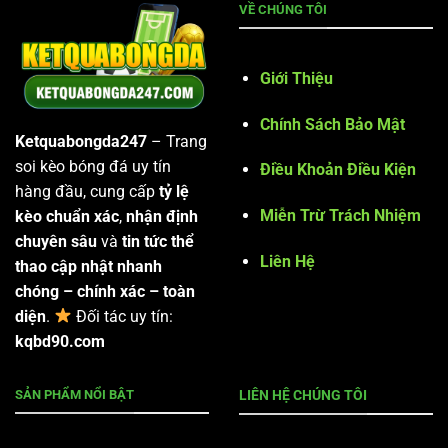
VỀ CHÚNG TÔI
Giới Thiệu
Chính Sách Bảo Mật
Ketquabongda247
– Trang
soi kèo bóng đá uy tín
Điều Khoản Điều Kiện
hàng đầu, cung cấp
tỷ lệ
Miễn Trừ Trách Nhiệm
kèo chuẩn xác
,
nhận định
chuyên sâu
và
tin tức thể
Liên Hệ
thao cập nhật nhanh
chóng – chính xác – toàn
diện
.
Đối tác uy tín:
kqbd90.com
SẢN PHẨM NỔI BẬT
LIÊN HỆ CHÚNG TÔI