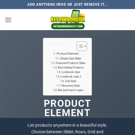
Skip
ADD ANYTHING HERE OR JUST REMOVE IT...
to
content
Mục lục
Product Element
Simple Sale Slider
Featured Products Slider
Best Selling Products
Lookbook style
Lookbook style 2
Grid Style
Masonery Style
Mix and match styles
PRODUCT
ELEMENT
List products anywhere in a beautiful style.
Choose between Slider, Rows, Grid and