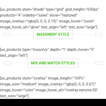
[ux_products style=”shade” type=”grid” grid_height=”650px”
products=”4″ orderby=”sales” show=”featured”
image_overlay=”rgba(0, 0, 0, 0.19)” image_hover=”zoom”
image_hover_alt=”glow” text_align=”left” text_size=”large”]
MASONERY STYLE
[ux_products type=”masonry” depth=”1″ depth_hover=”5″
text_align=”left”]
MIX AND MATCH STYLES
[ux_products style=”overlay” image_height=”169%”
image_size=”medium” image_overlay=”rgba(0, 0, 0, 0.67)”
image_hover=”color” image_hover_alt=”overlay-remove-50″
text_size=”large”]