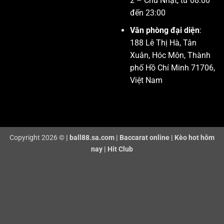
2 – Chủ Nhật, từ 08:00
đến 23:00
Văn phòng đại diện
:
188 Lê Thị Hà, Tân
Xuân, Hóc Môn, Thành
phố Hồ Chí Minh 71706,
Việt Nam
Copyright 2026 ©
|
ball88.sa.com
|
Baccarat online
|
Kèo hot hôm
nay
|
Hit Club