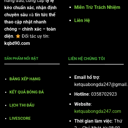
hàng đầu, cung cấp
tỷ lệ
Miễn Trừ Trách Nhiệm
kèo chuẩn xác
,
nhận định
chuyên sâu
và
tin tức thể
Liên Hệ
thao cập nhật nhanh
chóng – chính xác – toàn
diện
.
Đối tác uy tín:
kqbd90.com
SẢN PHẨM NỔI BẬT
LIÊN HỆ CHÚNG TÔI
Email hổ trợ
:
BẢNG XẾP HẠNG
ketquabongda247@gmail
KẾT QUẢ BÓNG ĐÁ
Hotline
: 0358702923
Website
:
LỊCH THI ĐẤU
ketquabongda247.com
LIVESCORE
Thời gian làm việc
: Thứ