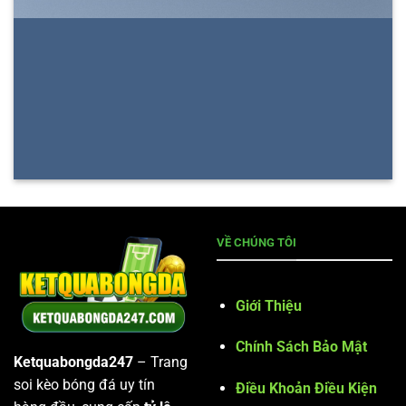
VỀ CHÚNG TÔI
Giới Thiệu
Chính Sách Bảo Mật
Ketquabongda247
– Trang
soi kèo bóng đá uy tín
Điều Khoản Điều Kiện