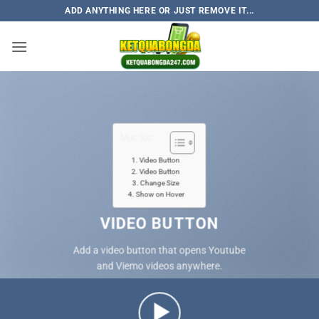
Skip
ADD ANYTHING HERE OR JUST REMOVE IT...
to
content
Mục lục
Video Button
Video Button
Change Size
Show on Hover
VIDEO BUTTON
Add a video button that opens Youtube
and Viemo videos anywhere.