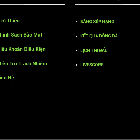
iới Thiệu
BẢNG XẾP HẠNG
hính Sách Bảo Mật
KẾT QUẢ BÓNG ĐÁ
iều Khoản Điều Kiện
LỊCH THI ĐẤU
iễn Trừ Trách Nhiệm
LIVESCORE
iên Hệ