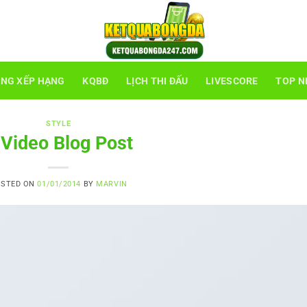
NG XẾP HẠNG
KQBĐ
LỊCH THI ĐẤU
LIVESCORE
TOP N
STYLE
 Video Blog Post
OSTED ON
01/01/2014
BY
MARVIN