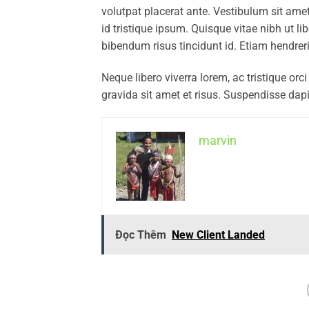
volutpat placerat ante. Vestibulum sit ame
id tristique ipsum. Quisque vitae nibh ut li
bibendum risus tincidunt id. Etiam hendrer
Neque libero viverra lorem, ac tristique or
gravida sit amet et risus. Suspendisse d
marvin
Đọc Thêm
New Client Landed