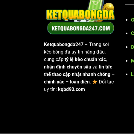
G
C
Ketquabongda247
– Trang soi
Đ
kèo bóng đá uy tín hàng đầu,
cung cấp
tỷ lệ kèo chuẩn xác
,
M
nhận định chuyên sâu
và
tin tức
L
thể thao cập nhật nhanh chóng –
chính xác – toàn diện
.
Đối tác
uy tín:
kqbd90.com