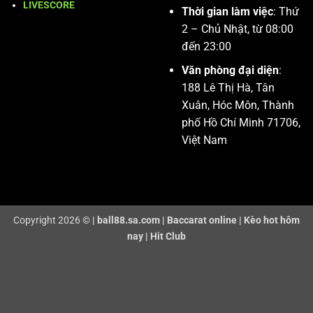
LIVESCORE
Thời gian làm việc
: Thứ
2 – Chủ Nhật, từ 08:00
đến 23:00
Văn phòng đại diện
:
188 Lê Thị Hà, Tân
Xuân, Hóc Môn, Thành
phố Hồ Chí Minh 71706,
Việt Nam
Copyright 2026 ©
|
ball88.sa.com
|
Baccarat online
|
Kèo hot hôm
nay
|
Hit Club