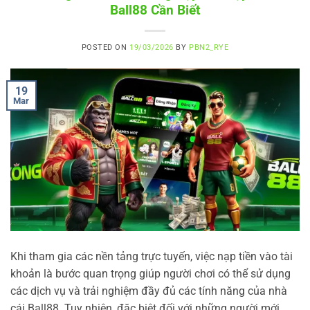
Ball88 Cần Biết
POSTED ON
19/03/2026
BY
PBN2_RYE
19
Mar
Khi tham gia các nền tảng trực tuyến, việc nạp tiền vào tài
khoản là bước quan trọng giúp người chơi có thể sử dụng
các dịch vụ và trải nghiệm đầy đủ các tính năng của nhà
cái Ball88. Tuy nhiên, đặc biệt đối với những người mới,