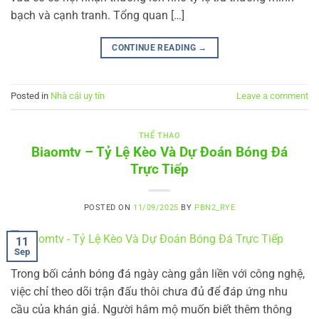
bạch và cạnh tranh. Tổng quan […]
CONTINUE READING
→
Posted in
Nhà cái uy tín
Leave a comment
THỂ THAO
Biaomtv – Tỷ Lệ Kèo Và Dự Đoán Bóng Đá
Trực Tiếp
POSTED ON
11/09/2025
BY
PBN2_RYE
11
Sep
Trong bối cảnh bóng đá ngày càng gắn liền với công nghệ,
việc chỉ theo dõi trận đấu thôi chưa đủ để đáp ứng nhu
cầu của khán giả. Người hâm mộ muốn biết thêm thông