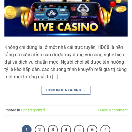
Không chỉ dừng lại ở một nhà cái trực tuyến, HD88 là nền
tảng cá cược đỉnh cao được xây dựng với công nghệ hiện
đại và dịch vụ chuẩn mực. Người chơi sẽ được tận hưởng
tỷ lệ kèo hấp dẫn, các chương trình khuyến mãi giá trị cùng
một môi trường giải trí […]
CONTINUE READING
→
Posted in
Uncategorized
Leave a comment
1
2
3
4
…
6