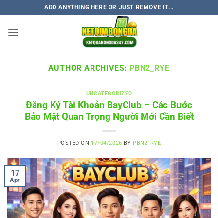
Skip
ADD ANYTHING HERE OR JUST REMOVE IT...
to
content
AUTHOR ARCHIVES:
PBN2_RYE
UNCATEGORIZED
Đăng Ký Tài Khoản BayClub – Các Bước
Bảo Mật Quan Trọng Người Mới Cần Biết
POSTED ON
17/04/2026
BY
PBN2_RYE
17
Apr