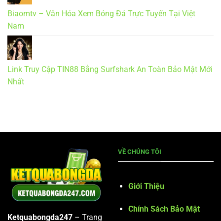
Biaomtv – Văn Hóa Xem Bóng Đá Trực Tuyến Tại Việt
Nam
Link Truy Cập TIN88 Bằng Surfshark An Toàn Bảo Mật Mới
Nhất
VỀ CHÚNG TÔI
Giới Thiệu
Chính Sách Bảo Mật
Ketquabongda247
– Trang