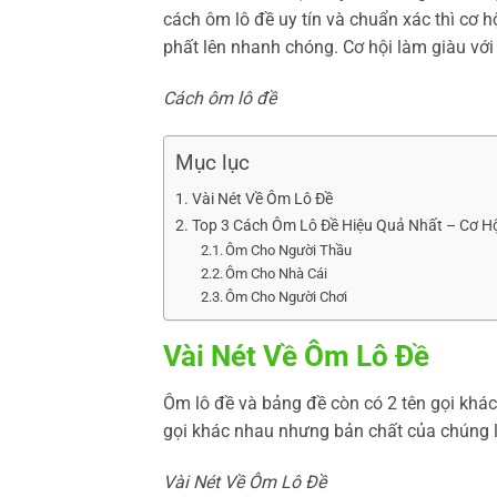
cách ôm lô đề uy tín và chuẩn xác thì cơ 
phất lên nhanh chóng. Cơ hội làm giàu với
Cách ôm lô đề
Mục lục
Vài Nét Về Ôm Lô Đề
Top 3 Cách Ôm Lô Đề Hiệu Quả Nhất – Cơ H
Ôm Cho Người Thầu
Ôm Cho Nhà Cái
Ôm Cho Người Chơi
Vài Nét Về Ôm Lô Đề
Ôm lô đề và bảng đề còn có 2 tên gọi khác
gọi khác nhau nhưng bản chất của chúng 
Vài Nét Về Ôm Lô Đề