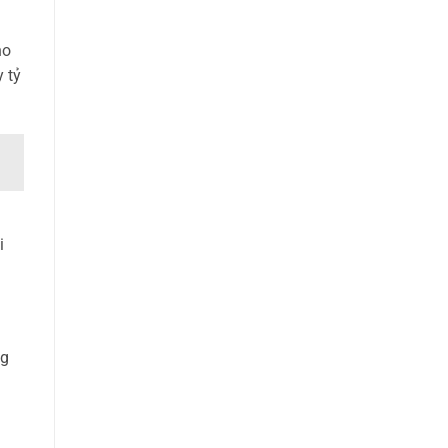
ho
 tỷ
i
ng