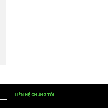
LIÊN HỆ CHÚNG TÔI