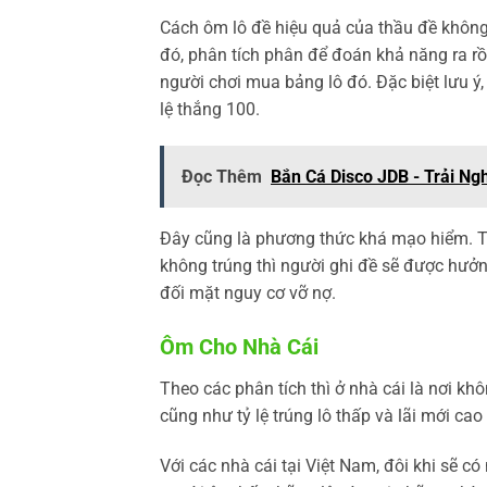
Cách ôm lô đề hiệu quả của thầu đề không
đó, phân tích phân để đoán khả năng ra r
người chơi mua bảng lô đó. Đặc biệt lưu ý
lệ thắng 100.
Đọc Thêm
Bắn Cá Disco JDB - Trải N
Đây cũng là phương thức khá mạo hiểm. Th
không trúng thì người ghi đề sẽ được hưởn
đối mặt nguy cơ vỡ nợ.
Ôm Cho Nhà Cái
Theo các phân tích thì ở nhà cái là nơi kh
cũng như tỷ lệ trúng lô thấp và lãi mới cao
Với các nhà cái tại Việt Nam, đôi khi sẽ c