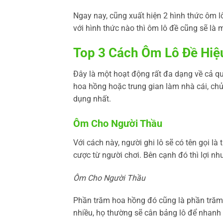
Ngay nay, cũng xuất hiện 2 hình thức ôm lô
với hình thức nào thì ôm lô đề cũng sẽ là
Top 3 Cách Ôm Lô Đề Hiệ
Đây là một hoạt động rất đa dạng về cả q
hoa hồng hoặc trung gian làm nhà cái, chủ
dụng nhất.
Ôm Cho Người Thầu
Với cách này, người ghi lô sẽ có tên gọi là
cược từ người chơi. Bên cạnh đó thì lợi n
Ôm Cho Người Thầu
Phần trăm hoa hồng đó cũng là phần trăm 
nhiều, họ thường sẽ cân bảng lô để nhanh 