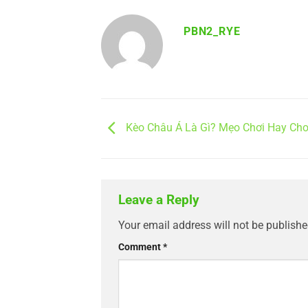
PBN2_RYE
Kèo Châu Á Là Gì? Mẹo Chơi Hay Cho
Leave a Reply
Your email address will not be publishe
Comment
*