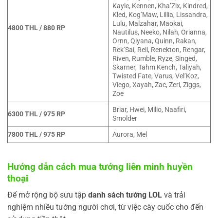
Kayle, Kennen, Kha’Zix, Kindred,
Kled, Kog’Maw, Lillia, Lissandra,
Lulu, Malzahar, Maokai,
4800 THL / 880 RP
Nautilus, Neeko, Nilah, Orianna,
Ornn, Qiyana, Quinn, Rakan,
Rek’Sai, Rell, Renekton, Rengar,
Riven, Rumble, Ryze, Singed,
Skarner, Tahm Kench, Taliyah,
Twisted Fate, Varus, Vel’Koz,
Viego, Xayah, Zac, Zeri, Ziggs,
Zoe
Briar, Hwei, Milio, Naafiri,
6300 THL / 975 RP
Smolder
7800 THL / 975 RP
Aurora, Mel
Hướng dẫn cách mua tướng liên minh huyền
thoại
Để mở rộng bộ sưu tập
danh sách tướng LOL
và trải
nghiệm nhiều tướng người chơi, từ việc cày cuốc cho đến