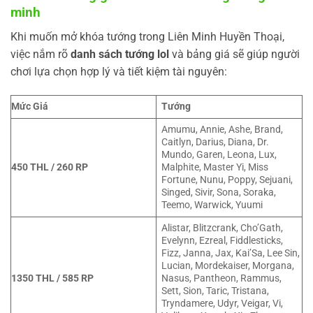
minh
Khi muốn mở khóa tướng trong Liên Minh Huyền Thoại,
việc nắm rõ
danh sách tướng lol
và bảng giá sẽ giúp người
chơi lựa chọn hợp lý và tiết kiệm tài nguyên:
Mức Giá
Tướng
Amumu, Annie, Ashe, Brand,
Caitlyn, Darius, Diana, Dr.
Mundo, Garen, Leona, Lux,
450 THL / 260 RP
Malphite, Master Yi, Miss
Fortune, Nunu, Poppy, Sejuani,
Singed, Sivir, Sona, Soraka,
Teemo, Warwick, Yuumi
Alistar, Blitzcrank, Cho’Gath,
Evelynn, Ezreal, Fiddlesticks,
Fizz, Janna, Jax, Kai’Sa, Lee Sin,
Lucian, Mordekaiser, Morgana,
1350 THL / 585 RP
Nasus, Pantheon, Rammus,
Sett, Sion, Taric, Tristana,
Tryndamere, Udyr, Veigar, Vi,