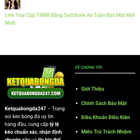
Link Truy Cập TIN88 Bằng Surfshark An Toàn Bảo Mật Mới
Nhất
VỀ CHÚNG TÔI
Giới Thiệu
Chính Sách Bảo Mật
Ketquabongda247
– Trang
soi kèo bóng đá uy tín
Điều Khoản Điều Kiện
hàng đầu, cung cấp
tỷ lệ
Miễn Trừ Trách Nhiệm
kèo chuẩn xác
,
nhận định
chuyên sâu
và
tin tức thể