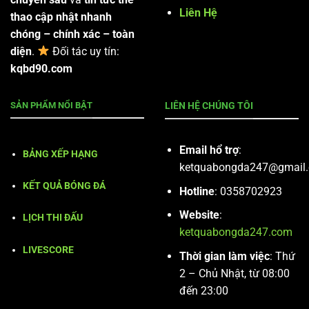
Liên Hệ
thao cập nhật nhanh
chóng – chính xác – toàn
diện
.
Đối tác uy tín:
kqbd90.com
SẢN PHẨM NỔI BẬT
LIÊN HỆ CHÚNG TÔI
Email hổ trợ
:
BẢNG XẾP HẠNG
ketquabongda247@gmail
KẾT QUẢ BÓNG ĐÁ
Hotline
: 0358702923
Website
:
LỊCH THI ĐẤU
ketquabongda247.com
LIVESCORE
Thời gian làm việc
: Thứ
2 – Chủ Nhật, từ 08:00
đến 23:00