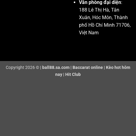
Văn phòng đại diện
:
188 Lê Thị Hà, Tân
Xuân, Hóc Môn, Thành
phố Hồ Chí Minh 71706,
Việt Nam
Copyright 2026 ©
|
ball88.sa.com
|
Baccarat online
|
Kèo hot hôm
nay
|
Hit Club