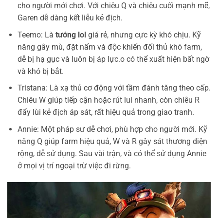
cho người mới chơi. Với chiêu Q và chiêu cuối mạnh mẽ,
Garen dễ dàng kết liễu kẻ địch.
Teemo: Là
tướng lol
giá rẻ, nhưng cực kỳ khó chịu. Kỹ
năng gây mù, đặt nấm và độc khiến đối thủ khó farm,
dễ bị hạ gục và luôn bị áp lực.o có thể xuất hiện bất ngờ
và khó bị bắt.
Tristana: Là xạ thủ cơ động với tầm đánh tăng theo cấp.
Chiêu W giúp tiếp cận hoặc rút lui nhanh, còn chiêu R
đẩy lùi kẻ địch áp sát, rất hiệu quả trong giao tranh.
Annie: Một pháp sư dễ chơi, phù hợp cho người mới. Kỹ
năng Q giúp farm hiệu quả, W và R gây sát thương diện
rộng, dễ sử dụng. Sau vài trận, và có thể sử dụng Annie
ở mọi vị trí ngoại trừ việc đi rừng.