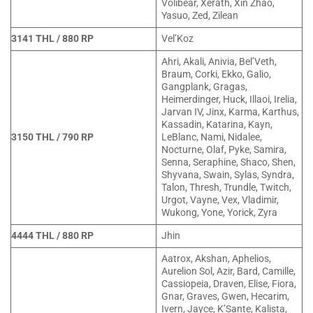
Volibear, Xerath, Xin Zhao,
Yasuo, Zed, Zilean
3141 THL / 880 RP
Vel’Koz
Ahri, Akali, Anivia, Bel’Veth,
Braum, Corki, Ekko, Galio,
Gangplank, Gragas,
Heimerdinger, Huck, Illaoi, Irelia,
Jarvan IV, Jinx, Karma, Karthus,
Kassadin, Katarina, Kayn,
3150 THL / 790 RP
LeBlanc, Nami, Nidalee,
Nocturne, Olaf, Pyke, Samira,
Senna, Seraphine, Shaco, Shen,
Shyvana, Swain, Sylas, Syndra,
Talon, Thresh, Trundle, Twitch,
Urgot, Vayne, Vex, Vladimir,
Wukong, Yone, Yorick, Zyra
4444 THL / 880 RP
Jhin
Aatrox, Akshan, Aphelios,
Aurelion Sol, Azir, Bard, Camille,
Cassiopeia, Draven, Elise, Fiora,
Gnar, Graves, Gwen, Hecarim,
Ivern, Jayce, K’Sante, Kalista,