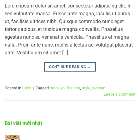
Lorem ipsum dolor sit amet, consectetur adipiscing elit. In
sed vulputate massa. Fusce ante magna, iaculis ut purus
ut, facilisis ultrices nibh. Quisque commodo nunc eget
tortor dapibus, et tristique magna convallis. Phasellus
egestas nunc eu venenatis vehicula. Phasellus et magna
nulla. Proin ante nunc, mollis a lectus ac, volutpat placerat
ante. Vestibulum sit amet […]
CONTINUE READING
→
Posted in
Style
|
Tagged
brooklyn
,
fashion
,
style
,
women
Leave a comment
Bài viết mới nhất