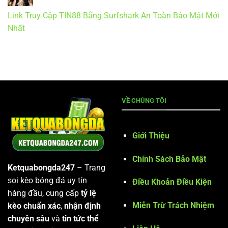
Link Truy Cập TIN88 Bằng Surfshark An Toàn Bảo Mật Mới
Nhất
VỀ CHÚNG TÔI
Giới Thiệu
Chính Sách Bảo Mật
Ketquabongda247
– Trang
soi kèo bóng đá uy tín
Điều Khoản Điều Kiện
hàng đầu, cung cấp
tỷ lệ
Miễn Trừ Trách Nhiệm
kèo chuẩn xác
,
nhận định
chuyên sâu
và
tin tức thể