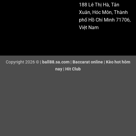
188 Lê Thị Hà, Tân
Xuân, Hóc Môn, Thành
phố Hồ Chí Minh 71706,
Việt Nam
Copyright 2026 ©
|
ball88.sa.com
|
Baccarat online
|
Kèo hot hôm
nay
|
Hit Club