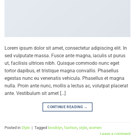
Lorem ipsum dolor sit amet, consectetur adipiscing elit. In
sed vulputate massa. Fusce ante magna, iaculis ut purus
ut, facilisis ultrices nibh. Quisque commodo nunc eget
tortor dapibus, et tristique magna convallis. Phasellus
egestas nunc eu venenatis vehicula. Phasellus et magna
nulla. Proin ante nunc, mollis a lectus ac, volutpat placerat
ante. Vestibulum sit amet […]
CONTINUE READING
→
Posted in
Style
|
Tagged
brooklyn
,
fashion
,
style
,
women
Leave a comment