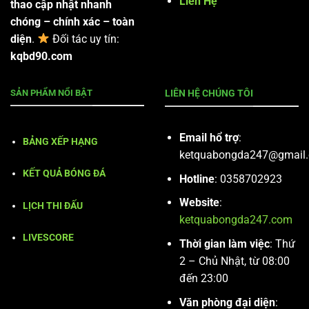
Liên Hệ
thao cập nhật nhanh
chóng – chính xác – toàn
diện
.
Đối tác uy tín:
kqbd90.com
SẢN PHẨM NỔI BẬT
LIÊN HỆ CHÚNG TÔI
Email hổ trợ
:
BẢNG XẾP HẠNG
ketquabongda247@gmail
KẾT QUẢ BÓNG ĐÁ
Hotline
: 0358702923
Website
:
LỊCH THI ĐẤU
ketquabongda247.com
LIVESCORE
Thời gian làm việc
: Thứ
2 – Chủ Nhật, từ 08:00
đến 23:00
Văn phòng đại diện
: