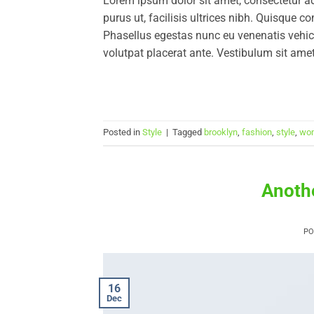
Lorem ipsum dolor sit amet, consectetur ad
purus ut, facilisis ultrices nibh. Quisque 
Phasellus egestas nunc eu venenatis vehicu
volutpat placerat ante. Vestibulum sit amet
Posted in
Style
|
Tagged
brooklyn
,
fashion
,
style
,
wo
Anothe
P
16
Dec