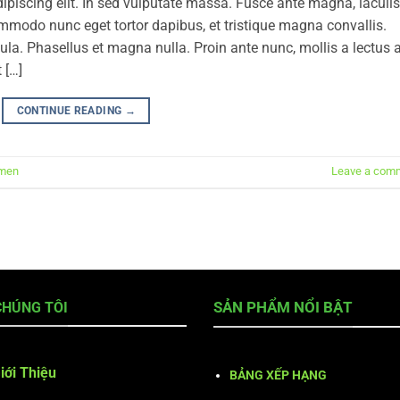
ipiscing elit. In sed vulputate massa. Fusce ante magna, iaculis
commodo nunc eget tortor dapibus, et tristique magna convallis.
la. Phasellus et magna nulla. Proin ante nunc, mollis a lectus a
 […]
CONTINUE READING
→
men
Leave a com
CHÚNG TÔI
SẢN PHẨM NỔI BẬT
iới Thiệu
BẢNG XẾP HẠNG