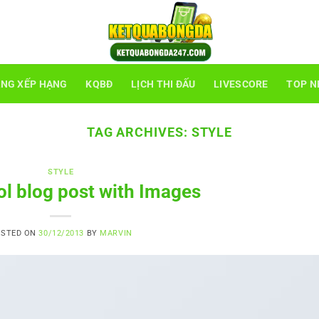
NG XẾP HẠNG
KQBĐ
LỊCH THI ĐẤU
LIVESCORE
TOP N
TAG ARCHIVES:
STYLE
STYLE
ol blog post with Images
OSTED ON
30/12/2013
BY
MARVIN