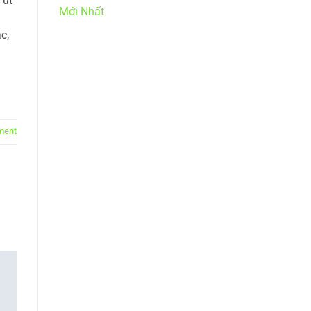
 ut
Mới Nhất
c,
ment