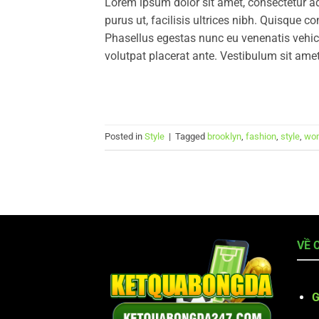
Lorem ipsum dolor sit amet, consectetur ad
purus ut, facilisis ultrices nibh. Quisque 
Phasellus egestas nunc eu venenatis vehicu
volutpat placerat ante. Vestibulum sit amet
Posted in
Style
|
Tagged
brooklyn
,
fashion
,
style
,
wo
VỀ 
G