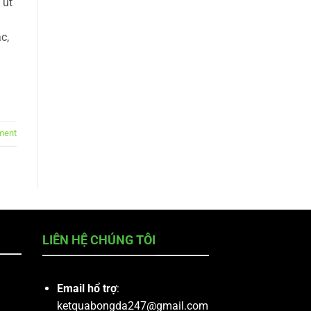
 ut
c,
ment
LIÊN HỆ CHÚNG TÔI
Email hổ trợ
:
ketquabongda247@gmail.com