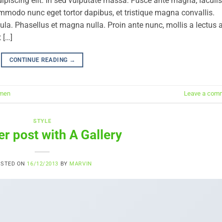
ipiscing elit. In sed vulputate massa. Fusce ante magna, iaculis
commodo nunc eget tortor dapibus, et tristique magna convallis.
la. Phasellus et magna nulla. Proin ante nunc, mollis a lectus a
 […]
CONTINUE READING
→
men
Leave a com
STYLE
r post with A Gallery
OSTED ON
16/12/2013
BY
MARVIN