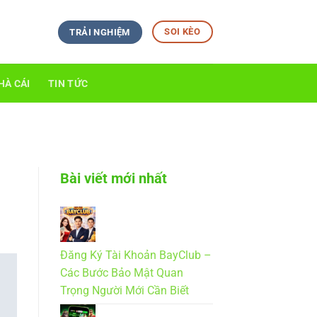
SOI KÈO
TRẢI NGHIỆM
HÀ CÁI
TIN TỨC
Bài viết mới nhất
Đăng Ký Tài Khoản BayClub –
Các Bước Bảo Mật Quan
Trọng Người Mới Cần Biết