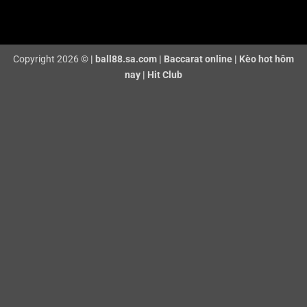
Copyright 2026 ©
|
ball88.sa.com
|
Baccarat online
|
Kèo hot hôm
nay
|
Hit Club