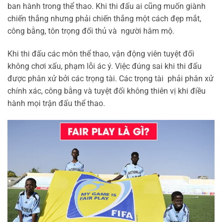
ban hành trong thể thao. Khi thi đấu ai cũng muốn giành
chiến thắng nhưng phải chiến thắng một cách đẹp mắt,
công bằng, tôn trọng đối thủ và người hâm mộ.
Khi thi đấu các môn thể thao, vận động viên tuyệt đối
không chơi xấu, phạm lỗi ác ý. Việc đúng sai khi thi đấu
được phân xử bởi các trọng tài. Các trọng tài phải phân xử
chính xác, công bằng và tuyệt đối không thiên vị khi điều
hành mọi trận đấu thể thao.