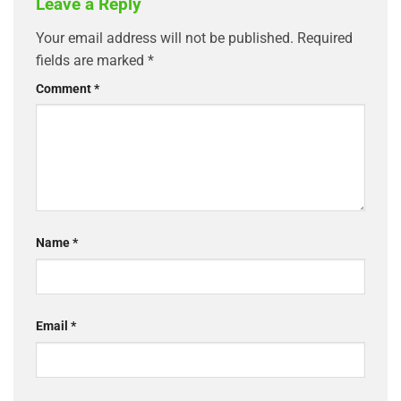
Leave a Reply
Your email address will not be published.
Required
fields are marked
*
Comment
*
Name
*
Email
*