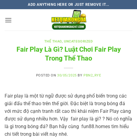
Skip
ADD ANYTHING HERE OR JUST REMOVE IT...
to
content
THỂ THAO
,
UNCATEGORIZED
Fair Play Là Gì? Luật Chơi Fair Play
Trong Thể Thao
POSTED ON
30/05/2025
BY
PBN2_RYE
Fair play là một từ ngữ được sử dụng phổ biến trong các
giải đấu thể thao trên thế giời. Đặc biệt là trong bóng đá
với mức độ cạnh tranh rất cao thì khái niệm Fair Play càng
được sử dụng nhiều hơn. Vậy fair play là gì? ? Nó có nghĩa
là gì trong bóng đá? Bạn hãy cùng fun88.homes tìm hiểu
chi tiết trong bài viết này nhé.