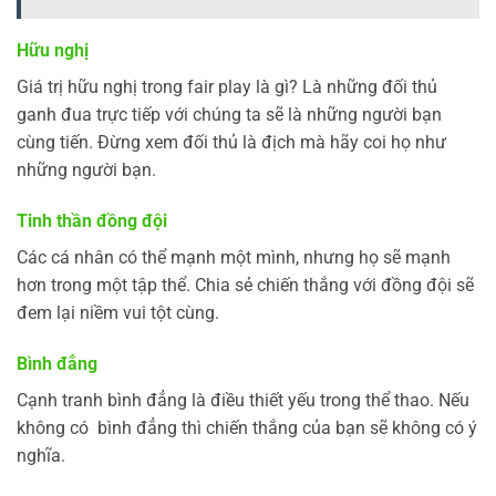
Hữu nghị
Giá trị hữu nghị trong fair play là gì? Là những đối thủ
ganh đua trực tiếp với chúng ta sẽ là những người bạn
cùng tiến. Đừng xem đối thủ là địch mà hãy coi họ như
những người bạn.
Tinh thần đồng đội
Các cá nhân có thể mạnh một mình, nhưng họ sẽ mạnh
hơn trong một tập thể. Chia sẻ chiến thắng với đồng đội sẽ
đem lại niềm vui tột cùng.
Bình đẳng
Cạnh tranh bình đẳng là điều thiết yếu trong thể thao. Nếu
không có bình đẳng thì chiến thắng của bạn sẽ không có ý
nghĩa.