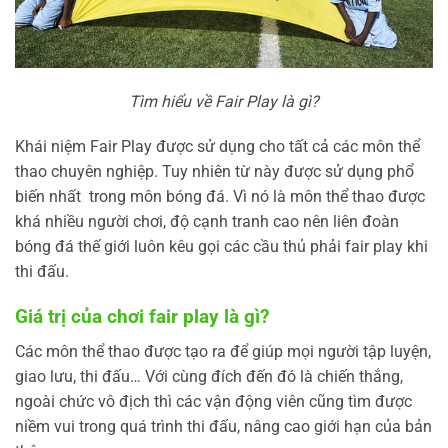
Tìm hiểu về Fair Play là gì?
Khái niệm Fair Play được sử dụng cho tất cả các môn thể
thao chuyên nghiệp. Tuy nhiên từ này được sử dụng phổ
biến nhất trong môn bóng đá. Vì nó là môn thể thao được
khá nhiều người chơi, độ cạnh tranh cao nên liên đoàn
bóng đá thế giới luôn kêu gọi các cầu thủ phải fair play khi
thi đấu.
Giá trị của chơi fair play là gì?
Các môn thể thao được tạo ra để giúp mọi người tập luyện,
giao lưu, thi đấu… Với cùng đích đến đó là chiến thắng,
ngoài chức vô địch thì các vận động viên cũng tìm được
niềm vui trong quá trình thi đấu, nâng cao giới hạn của bản